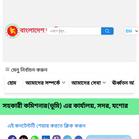
বাংলাদেশ জাতীয় তথ্য বাতায়ন
BN
দেখুন
মেনু নির্বাচন করুন
আমাদের সম্পর্কে
আমাদের সেবা
ঊর্ধ্বতন অফ
সহকারী কমিশনার(ভূমি) এর কার্যালয়, সদর, যশোর
এই কনটেন্টটি শেয়ার করতে ক্লিক করুন