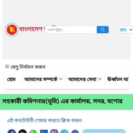
বাংলাদেশ জাতীয় তথ্য বাতায়ন
BN
দেখুন
মেনু নির্বাচন করুন
আমাদের সম্পর্কে
আমাদের সেবা
ঊর্ধ্বতন অফ
সহকারী কমিশনার(ভূমি) এর কার্যালয়, সদর, যশোর
এই কনটেন্টটি শেয়ার করতে ক্লিক করুন