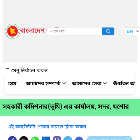
বাংলাদেশ জাতীয় তথ্য বাতায়ন
BN
দেখুন
মেনু নির্বাচন করুন
আমাদের সম্পর্কে
আমাদের সেবা
ঊর্ধ্বতন অফ
সহকারী কমিশনার(ভূমি) এর কার্যালয়, সদর, যশোর
এই কনটেন্টটি শেয়ার করতে ক্লিক করুন