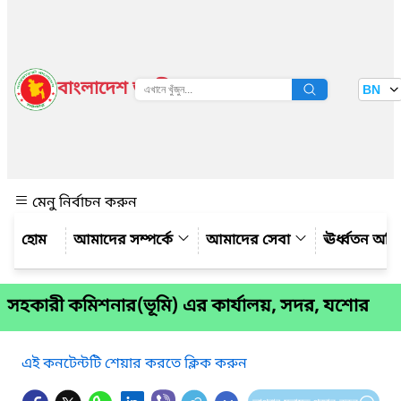
বাংলাদেশ জাতীয় তথ্য বাতায়ন
BN
দেখুন
মেনু নির্বাচন করুন
আমাদের সম্পর্কে
আমাদের সেবা
ঊর্ধ্বতন অফ
সহকারী কমিশনার(ভূমি) এর কার্যালয়, সদর, যশোর
এই কনটেন্টটি শেয়ার করতে ক্লিক করুন