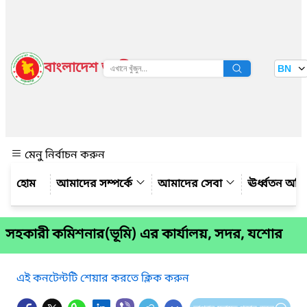
বাংলাদেশ জাতীয় তথ্য বাতায়ন
BN
দেখুন
মেনু নির্বাচন করুন
আমাদের সম্পর্কে
আমাদের সেবা
ঊর্ধ্বতন অফ
সহকারী কমিশনার(ভূমি) এর কার্যালয়, সদর, যশোর
এই কনটেন্টটি শেয়ার করতে ক্লিক করুন