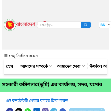
বাংলাদেশ জাতীয় তথ্য বাতায়ন
BN
দেখুন
মেনু নির্বাচন করুন
আমাদের সম্পর্কে
আমাদের সেবা
ঊর্ধ্বতন অফ
সহকারী কমিশনার(ভূমি) এর কার্যালয়, সদর, যশোর
এই কনটেন্টটি শেয়ার করতে ক্লিক করুন