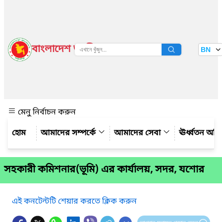
বাংলাদেশ জাতীয় তথ্য বাতায়ন
BN
দেখুন
মেনু নির্বাচন করুন
আমাদের সম্পর্কে
আমাদের সেবা
ঊর্ধ্বতন অফ
সহকারী কমিশনার(ভূমি) এর কার্যালয়, সদর, যশোর
এই কনটেন্টটি শেয়ার করতে ক্লিক করুন