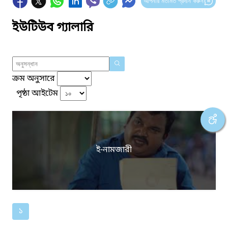
আপনার মতামত প্রদান করুন
ইউটিউব গ্যালারি
ক্রম অনুসারে
পৃষ্ঠা আইটেম
ই-নামজারী
১