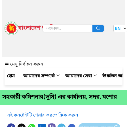
বাংলাদেশ জাতীয় তথ্য বাতায়ন
BN
দেখুন
মেনু নির্বাচন করুন
আমাদের সম্পর্কে
আমাদের সেবা
ঊর্ধ্বতন অফ
সহকারী কমিশনার(ভূমি) এর কার্যালয়, সদর, যশোর
এই কনটেন্টটি শেয়ার করতে ক্লিক করুন