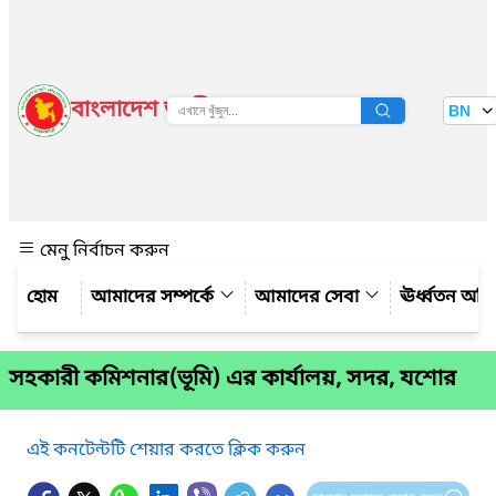
বাংলাদেশ জাতীয় তথ্য বাতায়ন
BN
দেখুন
মেনু নির্বাচন করুন
আমাদের সম্পর্কে
আমাদের সেবা
ঊর্ধ্বতন অফ
সহকারী কমিশনার(ভূমি) এর কার্যালয়, সদর, যশোর
এই কনটেন্টটি শেয়ার করতে ক্লিক করুন